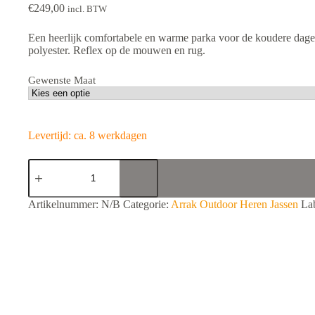
€
249,00
incl. BTW
Een heerlijk comfortabele en warme parka voor de koudere dag
polyester. Reflex op de mouwen en rug.
Gewenste Maat
Levertijd: ca. 8 werkdagen
ARRAK
OUTDOOR
Parka
Men
A
Artikelnummer:
N/B
Categorie:
Arrak Outdoor Heren Jassen
La
Olive
l
aantal
t
e
r
n
a
t
i