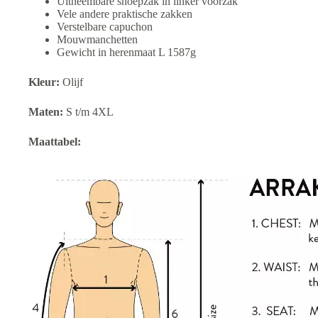
Uitneembare snoepzak in linker voorzak
Vele andere praktische zakken
Verstelbare capuchon
Mouwmanchetten
Gewicht in herenmaat L 1587g
Kleur:
Olijf
Maten:
S t/m 4XL
Maattabel: