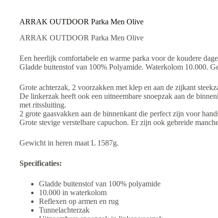
v
e
:
ARRAK OUTDOOR Parka Men Olive
ARRAK OUTDOOR Parka Men Olive
Een heerlijk comfortabele en warme parka voor de koudere dage
Gladde buitenstof van 100% Polyamide. Waterkolom 10.000. Ge
Grote achterzak, 2 voorzakken met klep en aan de zijkant steek
De linkerzak heeft ook een uitneembare snoepzak aan de binnenk
met ritssluiting.
2 grote gaasvakken aan de binnenkant die perfect zijn voor hands
Grote stevige verstelbare capuchon. Er zijn ook gebreide manch
Gewicht in heren maat L 1587g.
Specificaties:
Gladde buitenstof van 100% polyamide
10.000 in waterkolom
Reflexen op armen en rug
Tunnelachterzak