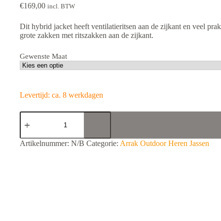
€
169,00
incl. BTW
Dit hybrid jacket heeft ventilatieritsen aan de zijkant en veel pr
grote zakken met ritszakken aan de zijkant.
Gewenste Maat
Levertijd: ca. 8 werkdagen
Arrak
Hybrid
Jacket
Men
A
Artikelnummer:
N/B
Categorie:
Arrak Outdoor Heren Jassen
Red
l
aantal
t
e
r
n
a
t
i