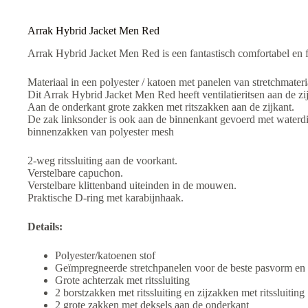
v
e
:
Arrak Hybrid Jacket Men Red
Arrak Hybrid Jacket Men Red is een fantastisch comfortabel en fu
Materiaal in een polyester / katoen met panelen van stretchmateri
Dit Arrak Hybrid Jacket Men Red heeft ventilatieritsen aan de zij
Aan de onderkant grote zakken met ritszakken aan de zijkant.
De zak linksonder is ook aan de binnenkant gevoerd met waterdi
binnenzakken van polyester mesh
2-weg ritssluiting aan de voorkant.
Verstelbare capuchon.
Verstelbare klittenband uiteinden in de mouwen.
Praktische D-ring met karabijnhaak.
Details:
Polyester/katoenen stof
Geïmpregneerde stretchpanelen voor de beste pasvorm en m
Grote achterzak met ritssluiting
2 borstzakken met ritssluiting en zijzakken met ritssluiting
2 grote zakken met deksels aan de onderkant