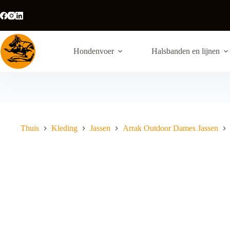
Ga
naar
de
inhoud
Hondenvoer
Halsbanden en lijnen
Thuis
Kleding
Jassen
Arrak Outdoor Dames Jassen