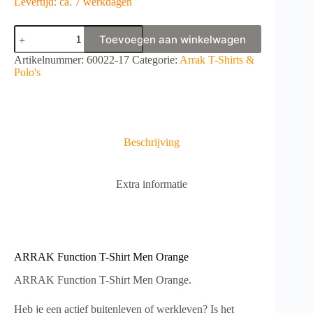
Levertijd: ca. 7 werkdagen
ARRAK
Toevoegen aan winkelwagen
Function
T-
A
Artikelnummer:
60022-17
Categorie:
Arrak T-Shirts &
Shirt
l
Polo's
Men
t
Orange
e
aantal
r
n
a
Beschrijving
t
i
v
Extra informatie
e
:
ARRAK Function T-Shirt Men Orange
ARRAK Function T-Shirt Men Orange.
Heb je een actief buitenleven of werkleven? Is het