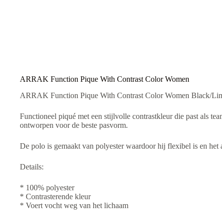
Women
e
aantal
r
n
a
t
i
v
e
:
ARRAK Function Pique With Contrast Color Women
ARRAK Function Pique With Contrast Color Women Black/Li
Functioneel piqué met een stijlvolle contrastkleur die past als t
ontworpen voor de beste pasvorm.
De polo is gemaakt van polyester waardoor hij flexibel is en het a
Details:
* 100% polyester
* Contrasterende kleur
* Voert vocht weg van het lichaam