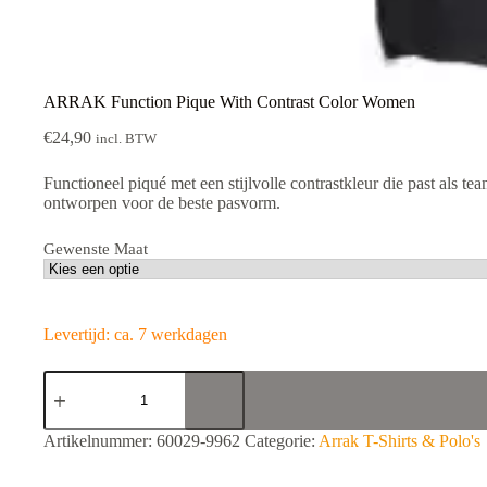
ARRAK Function Pique With Contrast Color Women
€
24,90
incl. BTW
Functioneel piqué met een stijlvolle contrastkleur die past als t
ontworpen voor de beste pasvorm.
Gewenste Maat
Levertijd: ca. 7 werkdagen
ARRAK
Function
Pique
With
A
Artikelnummer:
60029-9962
Categorie:
Arrak T-Shirts & Polo's
Contrast
l
Color
t