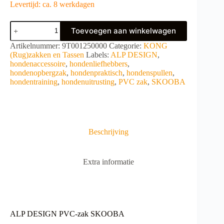
Levertijd: ca. 8 werkdagen
ALP
Toevoegen aan winkelwagen
DESIGN
PVC-
A
Artikelnummer:
9T001250000
Categorie:
KONG
zak
l
(Rug)zakken en Tassen
Labels:
ALP DESIGN
,
SKOOBA
t
hondenaccessoire
,
hondenliefhebbers
,
aantal
e
hondenopbergzak
,
hondenpraktisch
,
hondenspullen
,
r
hondentraining
,
hondenuitrusting
,
PVC zak
,
SKOOBA
n
a
t
i
v
Beschrijving
e
:
Extra informatie
ALP DESIGN PVC-zak SKOOBA