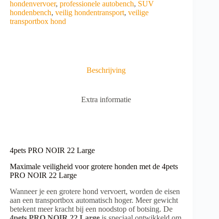
e
hondenvervoer
,
professionele autobench
,
SUV
r
hondenbench
,
veilig hondentransport
,
veilige
n
transportbox hond
a
t
i
v
e
Beschrijving
:
Extra informatie
4pets PRO NOIR 22 Large
Maximale veiligheid voor grotere honden met de 4pets
PRO NOIR 22 Large
Wanneer je een grotere hond vervoert, worden de eisen
aan een transportbox automatisch hoger. Meer gewicht
betekent meer kracht bij een noodstop of botsing. De
4pets PRO NOIR 22 Large
is speciaal ontwikkeld om