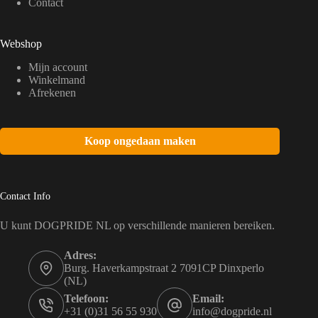
Contact
Webshop
Mijn account
Winkelmand
Afrekenen
Koop ongedaan maken
Contact Info
U kunt DOGPRIDE NL op verschillende manieren bereiken.
Adres:
Burg. Haverkampstraat 2 7091CP Dinxperlo
(NL)
Telefoon:
Email:
+31 (0)31 56 55 930
info@dogpride.nl