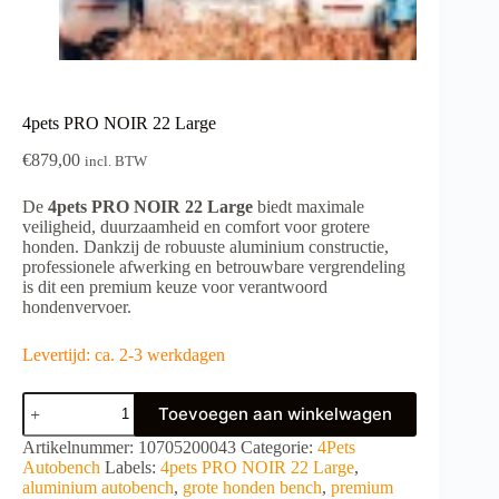
4pets PRO NOIR 22 Large
€
879,00
incl. BTW
De
4pets PRO NOIR 22 Large
biedt maximale
veiligheid, duurzaamheid en comfort voor grotere
honden. Dankzij de robuuste aluminium constructie,
professionele afwerking en betrouwbare vergrendeling
is dit een premium keuze voor verantwoord
hondenvervoer.
Levertijd: ca. 2-3 werkdagen
4pets
Toevoegen aan winkelwagen
PRO
NOIR
A
Artikelnummer:
10705200043
Categorie:
4Pets
22
l
Autobench
Labels:
4pets PRO NOIR 22 Large
,
Large
t
aluminium autobench
,
grote honden bench
,
premium
aantal