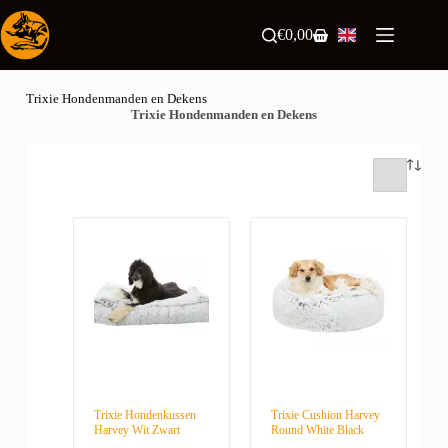
Skip
to
€
0,00
Shopping
content
cart
Trixie Hondenmanden en Dekens
Trixie Hondenmanden en Dekens
Trixie Hondenkussen
Trixie Cushion Harvey
Harvey Wit Zwart
Round White Black