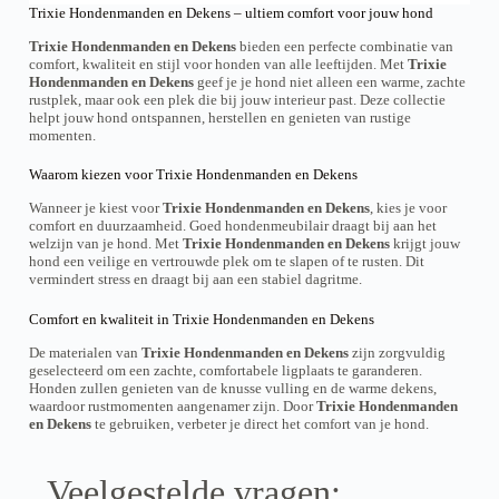
n
n
s
Trixie Hondenmanden en Dekens – ultiem comfort voor jouw hond
r
g
t
t
.
e
o
h
h
Trixie Hondenmanden en Dekens
bieden een perfecte combinatie van
T
:
d
e
e
comfort, kwaliteit en stijl voor honden van alle leeftijden. Met
Trixie
h
€
u
p
p
Hondenmanden en Dekens
geef je je hond niet alleen een warme, zachte
6
e
c
r
r
rustplek, maar ook een plek die bij jouw interieur past. Deze collectie
9
o
t
o
o
,
helpt jouw hond ontspannen, herstellen en genieten van rustige
p
h
9
d
d
momenten.
t
a
9
u
u
i
s
t
c
c
o
Waarom kiezen voor Trixie Hondenmanden en Dekens
m
h
t
t
n
u
r
p
p
Wanneer je kiest voor
Trixie Hondenmanden en Dekens
, kies je voor
s
l
o
a
a
comfort en duurzaamheid. Goed hondenmeubilair draagt bij aan het
m
t
u
g
g
welzijn van je hond. Met
Trixie Hondenmanden en Dekens
krijgt jouw
a
i
g
e
e
hond een veilige en vertrouwde plek om te slapen of te rusten. Dit
y
p
h
vermindert stress en draagt bij aan een stabiel dagritme.
b
l
€
e
1
e
c
3
Comfort en kwaliteit in Trixie Hondenmanden en Dekens
v
h
9
a
,
o
De materialen van
Trixie Hondenmanden en Dekens
zijn zorgvuldig
r
0
s
geselecteerd om een zachte, comfortabele ligplaats te garanderen.
i
0
e
Honden zullen genieten van de knusse vulling en de warme dekens,
a
n
waardoor rustmomenten aangenamer zijn. Door
Trixie Hondenmanden
n
o
en Dekens
te gebruiken, verbeter je direct het comfort van je hond.
t
n
s
t
.
h
T
Veelgestelde vragen:
e
h