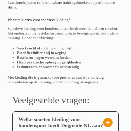
u
u
n
n
functionele jassen tot betrouwbare trainingsbroeken en performance
l
l
c
c
s
s
shirts.
t
t
t
t
m
m
i
i
p
p
a
a
p
p
a
a
Waarom kiezen voor sportieve kleding?
y
y
l
l
g
g
b
b
e
e
e
e
Sportieve kleding voor hondensporters biedt meer dan alleen comfort.
e
e
v
v
Het ondersteunt je fysieke inspanning én je bewegingsvrijheid tijdens
c
c
a
a
training. Goede sportkleding:
h
h
r
r
o
o
i
i
Voert vocht af
zodat je droog blijft
s
s
a
a
Biedt flexibiliteit bij beweging
e
e
n
n
Beschermt tegen weersinvloeden
n
n
t
t
Heeft praktische opbergmogelijkheden
o
o
s
s
Is duurzaam en wasmachinebestendig
n
n
.
.
t
t
T
T
h
h
Met kleding die is gemaakt voor prestaties kun je je volledig
h
h
e
e
concentreren op de training, zonder afleiding of ongemak.
e
e
p
p
o
o
r
r
p
p
o
o
t
t
Veelgestelde vragen:
d
d
i
i
u
u
o
o
c
c
n
n
t
t
s
s
Welke soorten kleding voor
p
p
m
m
a
a
a
a
hondensport biedt Dogpride NL aan?
g
g
y
y