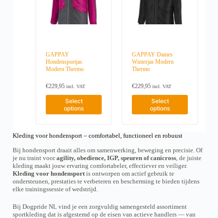
e
e
h
h
p
p
o
o
a
a
r
r
p
p
s
s
o
o
t
t
m
m
d
d
i
i
u
u
u
u
o
o
l
l
c
c
n
n
t
t
t
t
s
s
GAPPAY
GAPPAY Dames
i
i
p
p
Hondensportjas
Winterjas Modern
m
m
p
p
a
a
Modern Thermo
Thermo
a
a
l
l
g
g
y
y
e
e
e
e
b
b
€
229,95
€
229,95
incl. VAT
incl. VAT
v
v
e
e
a
a
T
T
Select
Select
c
c
r
r
h
h
options
options
h
h
i
i
i
i
o
o
a
a
s
s
s
s
n
n
p
p
e
e
t
t
Kleding voor hondensport – comfortabel, functioneel en robuust
r
r
n
n
s
s
o
o
o
o
Bij hondensport draait alles om samenwerking, beweging en precisie. Of
.
.
d
d
n
n
je nu traint voor
agility, obedience, IGP, speuren of canicross
, de juiste
T
T
u
u
t
t
kleding maakt jouw ervaring comfortabeler, effectiever en veiliger.
h
h
c
c
h
h
Kleding voor hondensport
is ontworpen om actief gebruik te
e
e
t
t
e
e
ondersteunen, prestaties te verbeteren en bescherming te bieden tijdens
o
o
h
h
p
p
elke trainingssessie of wedstrijd.
p
p
a
a
r
r
t
t
s
s
o
o
i
i
Bij Dogpride NL vind je een zorgvuldig samengesteld assortiment
m
m
d
d
o
o
sportkleding dat is afgestemd op de eisen van actieve handlers — van
u
u