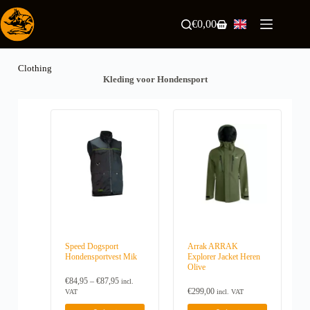
Skip
to
€
0,00
Shopping
content
cart
Clothing
Kleding voor Hondensport
Speed Dogsport
Arrak ARRAK
Hondensportvest Mik
Explorer Jacket Heren
Olive
P
€
84,95
–
€
87,95
incl.
r
€
299,00
VAT
incl. VAT
i
T
T