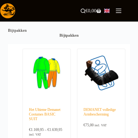
Skip
to
€
0,00
Shopping
content
cart
Bijtpakken
Bijtpakken
Het Ultieme Demanet
DEMANET volledige
Costumes BASIC
Armbescherming
SUIT
€
75,00
incl. VAT
P
€
1.169,95
–
€
1.639,95
r
incl. VAT