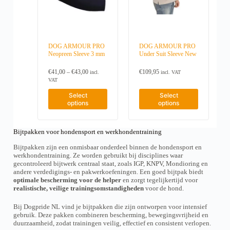
o
o
t
t
s
s
d
d
i
i
m
m
u
u
o
o
u
u
c
c
n
n
l
l
t
t
s
s
t
t
p
p
DOG ARMOUR PRO
DOG ARMOUR PRO
m
m
i
i
a
a
Neopreen Sleeve 3 mm
Under Suit Sleeve New
a
a
p
p
g
g
y
y
l
l
e
e
b
b
P
€
41,00
–
€
43,00
€
109,95
incl.
incl. VAT
e
e
r
e
e
VAT
v
v
i
c
c
a
a
T
T
c
Select
Select
h
h
r
r
h
h
e
options
options
o
o
i
i
i
i
r
s
s
a
a
s
s
a
e
e
n
n
p
p
n
n
n
t
t
Bijtpakken voor hondensport en werkhondentraining
r
g
r
o
o
s
s
e
o
o
n
n
Bijtpakken zijn een onmisbaar onderdeel binnen de hondensport en
.
.
:
d
d
t
t
werkhondentraining. Ze worden gebruikt bij disciplines waar
T
T
€
u
u
h
h
gecontroleerd bijtwerk centraal staat, zoals IGP, KNPV, Mondioring en
h
h
4
c
c
e
e
andere verdedigings- en pakwerkoefeningen. Een goed bijtpak biedt
1
e
e
t
t
p
p
,
optimale bescherming voor de helper
en zorgt tegelijkertijd voor
o
o
h
h
r
r
0
realistische, veilige trainingsomstandigheden
voor de hond.
p
p
a
a
o
o
0
t
t
s
s
t
d
d
i
i
Bij Dogpride NL vind je bijtpakken die zijn ontworpen voor intensief
m
m
h
u
u
o
o
gebruik. Deze pakken combineren bescherming, bewegingsvrijheid en
u
u
r
c
c
n
n
duurzaamheid, zodat trainingen veilig, effectief en consistent verlopen.
l
l
o
t
t
s
s