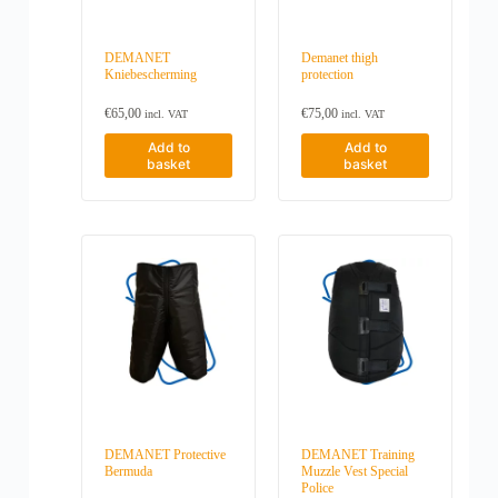
u
l
t
DEMANET
Demanet thigh
i
Kniebescherming
protection
p
l
€
65,00
€
75,00
incl. VAT
incl. VAT
e
v
Add to
Add to
a
basket
basket
r
i
a
n
t
s
.
T
h
e
o
p
t
i
o
n
s
DEMANET Protective
DEMANET Training
Bermuda
Muzzle Vest Special
m
Police
a