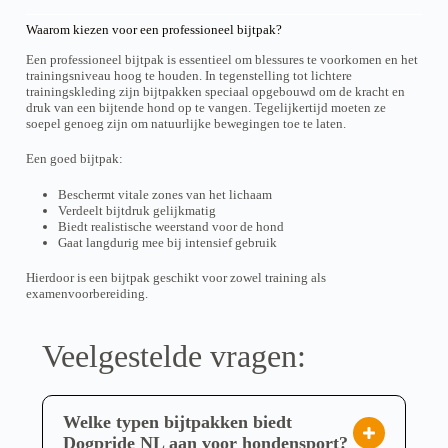
t
t
u
p
p
m
m
i
i
g
a
a
Waarom kiezen voor een professioneel bijtpak?
a
a
p
p
h
g
g
y
y
l
€
l
Een professioneel bijtpak is essentieel om blessures te voorkomen en het
e
e
b
b
4
e
e
trainingsniveau hoog te houden. In tegenstelling tot lichtere
e
e
3
v
v
trainingskleding zijn bijtpakken speciaal opgebouwd om de kracht en
c
c
,
a
a
druk van een bijtende hond op te vangen. Tegelijkertijd moeten ze
h
h
0
r
r
soepel genoeg zijn om natuurlijke bewegingen toe te laten.
0
o
o
i
i
s
s
a
a
Een goed bijtpak:
e
e
n
n
n
n
t
t
o
o
Beschermt vitale zones van het lichaam
s
s
n
n
Verdeelt bijtdruk gelijkmatig
.
.
t
t
Biedt realistische weerstand voor de hond
T
T
h
h
Gaat langdurig mee bij intensief gebruik
h
h
e
e
e
e
p
p
o
o
Hierdoor is een bijtpak geschikt voor zowel training als
r
r
p
p
examenvoorbereiding.
o
o
t
t
d
d
i
i
u
u
o
o
Veelgestelde vragen:
c
c
n
n
t
t
s
s
p
p
m
m
a
a
a
a
g
g
Welke typen bijtpakken biedt
y
y
e
e
b
b
Dogpride NL aan voor hondensport?