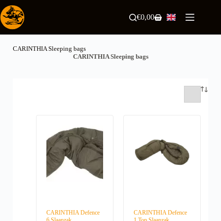
Skip
to
€
0,00
Shopping
content
cart
CARINTHIA Sleeping bags
CARINTHIA Sleeping bags
CARINTHIA Defence
CARINTHIA Defence
6 Slaapzak
1 Top Slaapzak