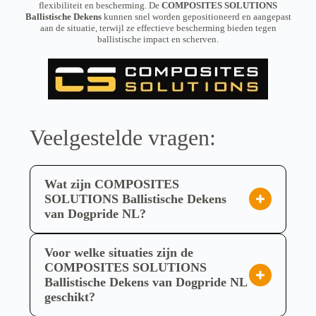
flexibiliteit en bescherming. De
COMPOSITES SOLUTIONS
Ballistische Dekens
kunnen snel worden gepositioneerd en aangepast
aan de situatie, terwijl ze effectieve bescherming bieden tegen
ballistische impact en scherven.
Veelgestelde vragen:
Wat zijn COMPOSITES
SOLUTIONS Ballistische Dekens
van Dogpride NL?
De COMPOSITES SOLUTIONS Ballistische
Dekens die Dogpride NL aanbiedt, zijn speciaal
Voor welke situaties zijn de
ontwikkeld voor professionele bescherming in
COMPOSITES SOLUTIONS
Ballistische Dekens van Dogpride NL
situaties waar tijdelijke, flexibele en betrouwbare
geschikt?
veiligheid cruciaal is. Deze dekens dienen ter
De COMPOSITES SOLUTIONS Ballistische