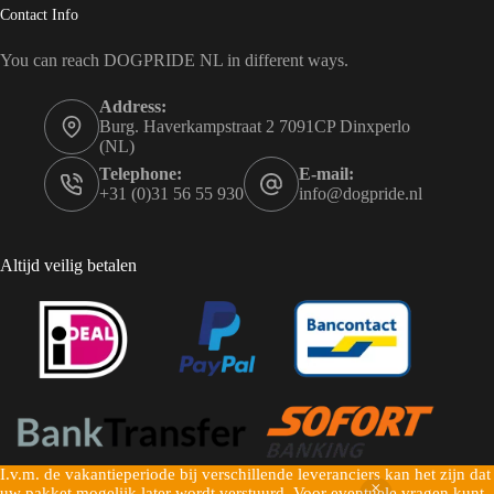
Contact Info
You can reach DOGPRIDE NL in different ways.
Address:
Burg. Haverkampstraat 2 7091CP Dinxperlo
(NL)
Telephone:
E-mail:
+31 (0)31 56 55 930
info@dogpride.nl
Altijd veilig betalen
I.v.m. de vakantieperiode bij verschillende leveranciers kan het zijn dat
Copyright © 2026 Dogpride NL - Mogelijk gemaakt door
uw pakket mogelijk later wordt verstuurd. Voor eventuele vragen kunt