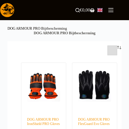
Skip
to
€
0,00
Shopping
content
cart
DOG ARMOUR PRO Bijtbescherming
DOG ARMOUR PRO Bijtbescherming
DOG ARMOUR PRO
DOG ARMOUR PRO
IronShield PRO Gloves
FlexGuard Evo Gloves