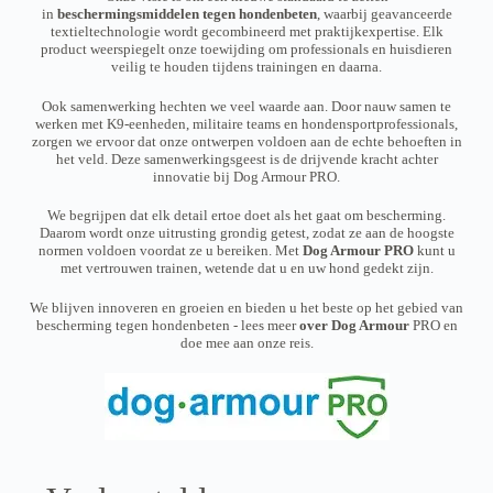
t
t
s
s
l
l
in
beschermingsmiddelen tegen hondenbeten
r
, waarbij geavanceerde
p
p
m
m
t
t
o
textieltechnologie wordt gecombineerd met praktijkexpertise. Elk
a
a
a
a
i
i
u
product weerspiegelt onze toewijding om professionals en huisdieren
g
g
y
y
p
p
g
veilig te houden tijdens trainingen en daarna.
e
e
b
b
l
h
l
e
e
€
e
e
Ook samenwerking hechten we veel waarde aan. Door nauw samen te
c
c
3
v
v
werken met K9-eenheden, militaire teams en hondensportprofessionals,
h
h
3
a
a
zorgen we ervoor dat onze ontwerpen voldoen aan de echte behoeften in
9
o
o
r
r
het veld. Deze samenwerkingsgeest is de drijvende kracht achter
,
s
s
i
i
innovatie bij Dog Armour PRO.
9
e
e
a
a
5
n
n
n
n
We begrijpen dat elk detail ertoe doet als het gaat om bescherming.
o
o
t
t
Daarom wordt onze uitrusting grondig getest, zodat ze aan de hoogste
n
n
s
s
normen voldoen voordat ze u bereiken. Met
Dog Armour PRO
kunt u
t
t
.
.
met vertrouwen trainen, wetende dat u en uw hond gedekt zijn.
h
h
T
T
e
e
h
h
p
p
We blijven innoveren en groeien en bieden u het beste op het gebied van
e
e
r
r
bescherming tegen hondenbeten - lees meer
over Dog Armour
PRO en
o
o
o
o
doe mee aan onze reis.
p
p
d
d
t
t
u
u
i
i
c
c
o
o
t
t
n
n
p
p
s
s
a
a
m
m
g
g
a
a
e
e
y
y