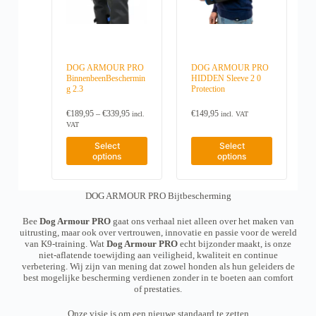
p
p
a
a
o
o
t
t
s
s
d
d
i
i
m
m
u
u
o
o
u
u
c
c
n
n
l
l
t
t
s
s
t
t
p
p
DOG ARMOUR PRO
DOG ARMOUR PRO
m
m
i
i
a
a
BinnenbeenBeschermin
HIDDEN Sleeve 2 0
a
a
p
p
g
g
g 2.3
Protection
y
y
l
l
e
e
b
b
e
e
P
e
e
€
189,95
–
€
339,95
€
149,95
incl.
incl. VAT
v
v
r
c
c
VAT
a
a
i
h
h
r
r
T
T
c
Select
Select
o
o
i
i
h
h
e
options
options
s
s
a
a
i
i
r
e
e
n
n
s
s
a
n
n
t
t
p
p
n
o
o
s
s
DOG ARMOUR PRO Bijtbescherming
r
g
r
n
n
.
.
e
o
o
t
t
T
T
:
d
d
Bee
Dog Armour PRO
gaat ons verhaal niet alleen over het maken van
h
h
h
h
€
u
u
uitrusting, maar ook over vertrouwen, innovatie en passie voor de wereld
e
e
1
e
e
c
c
van K9-training. Wat
Dog Armour PRO
echt bijzonder maakt, is onze
p
p
8
o
o
t
t
niet-aflatende toewijding aan veiligheid, kwaliteit en continue
r
r
9
p
p
h
h
verbetering. Wij zijn van mening dat zowel honden als hun geleiders de
o
o
,
t
t
a
a
best mogelijke bescherming verdienen zonder in te boeten aan comfort
9
d
d
i
i
s
s
of prestaties.
5
u
u
o
o
m
m
t
c
c
n
n
u
u
Onze visie is om een nieuwe standaard te zetten
h