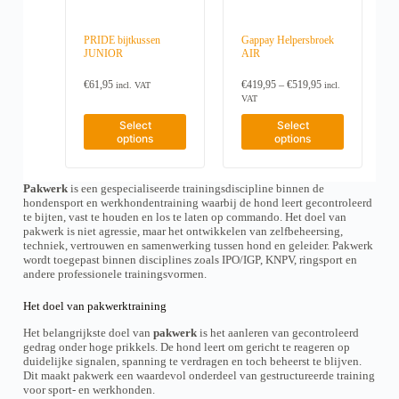
PRIDE bijtkussen
Gappay Helpersbroek
JUNIOR
AIR
P
€
61,95
€
419,95
–
€
519,95
incl. VAT
incl.
r
VAT
i
T
T
c
Select
Select
h
h
e
options
options
i
i
r
s
s
a
p
p
n
Pakwerk
is een gespecialiseerde trainingsdiscipline binnen de
r
r
g
hondensport en werkhondentraining waarbij de hond leert gecontroleerd
e
o
o
te bijten, vast te houden en los te laten op commando. Het doel van
:
d
d
pakwerk is niet agressie, maar het ontwikkelen van zelfbeheersing,
€
u
u
4
techniek, vertrouwen en samenwerking tussen hond en geleider. Pakwerk
c
c
1
wordt toegepast binnen disciplines zoals IPO/IGP, KNPV, ringsport en
t
t
9
andere professionele trainingsvormen.
h
h
,
a
a
9
s
s
Het doel van pakwerktraining
5
m
m
t
Het belangrijkste doel van
pakwerk
is het aanleren van gecontroleerd
u
u
h
gedrag onder hoge prikkels. De hond leert om gericht te reageren op
l
l
r
duidelijke signalen, spanning te verdragen en toch beheerst te blijven.
t
t
o
Dit maakt pakwerk een waardevol onderdeel van gestructureerde training
i
i
u
voor sport- en werkhonden.
p
p
g