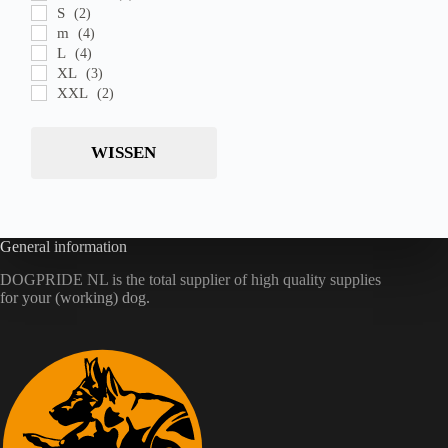
S
(2)
m
(4)
L
(4)
XL
(3)
XXL
(2)
WISSEN
General information
DOGPRIDE NL is the total supplier of high quality supplies
for your (working) dog.