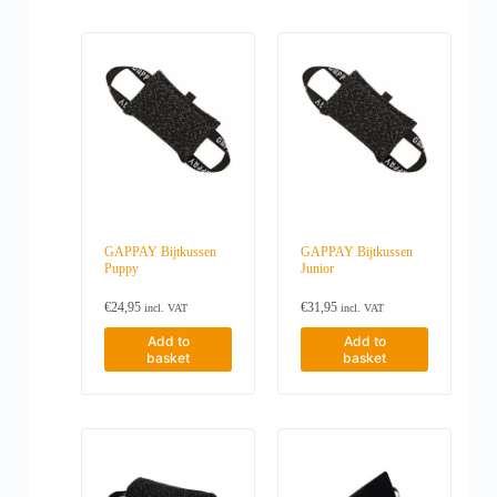
e
n
o
n
t
h
e
p
r
o
d
u
c
t
GAPPAY Bijtkussen
GAPPAY Bijtkussen
p
Puppy
Junior
a
g
€
24,95
€
31,95
incl. VAT
incl. VAT
e
Add to
Add to
basket
basket