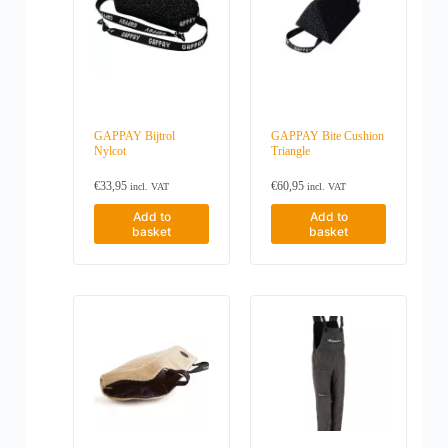
GAPPAY Bijtrol
GAPPAY Bite Cushion
Nylcot
Triangle
€
33,95
€
60,95
incl. VAT
incl. VAT
Add to
Add to
basket
basket