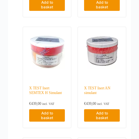
Add to
Add to
€
a
basket
basket
3
r
.
i
4
a
1
n
9
t
,
s
0
.
0
T
h
e
o
p
t
i
o
n
s
X TEST Inert
X TEST Inert AN
SEMTEX H Simulant
simulant
m
a
y
€
439,00
€
439,00
incl. VAT
incl. VAT
b
e
Add to
Add to
basket
basket
c
h
o
s
e