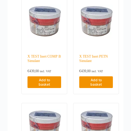
n
o
n
t
h
e
p
r
o
d
u
c
X TEST Inert COMP B
X TEST Inert PETN
t
Simulant
Simulant
p
a
€
439,00
€
439,00
incl. VAT
incl. VAT
g
e
Add to
Add to
basket
basket