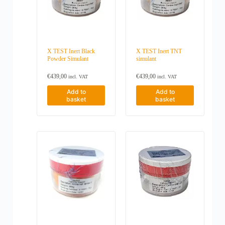
X TEST Inert Black
X TEST Inert TNT
Powder Simulant
simulant
€
439,00
€
439,00
incl. VAT
incl. VAT
Add to
Add to
basket
basket