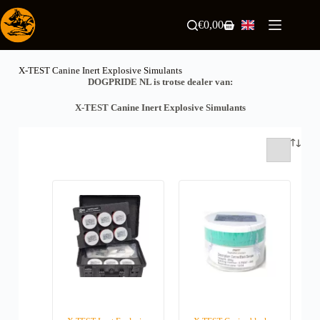
Skip
to
€
0,00
Shopping
content
cart
X-TEST Canine Inert Explosive Simulants
DOGPRIDE NL is trotse dealer van:
X-TEST Canine Inert Explosive Simulants