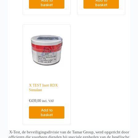
Add to
Add to
basket
basket
X TEST Inert RDX
Simulant
€
439,00
incl. VAT
Add to
basket
X-Test, de beveiligingsdivisie van de Tamar Group, werd opgericht door
officieren die voorheen dienden bij speciale eenheden van de Israëlische