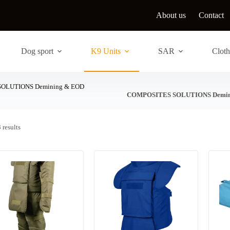
About us
Contact
Dog sport
K9 Units
SAR
Cloth
OLUTIONS Demining & EOD
COMPOSITES SOLUTIONS Demin
S
 results
o
r
t
e
d
b
y
l
a
t
e
s