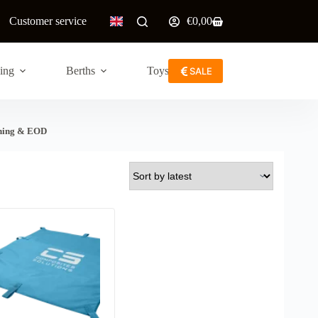
Customer service
€
0,00
Shopping
cart
ing
Berths
Toys / Care
SALE
ing & EOD