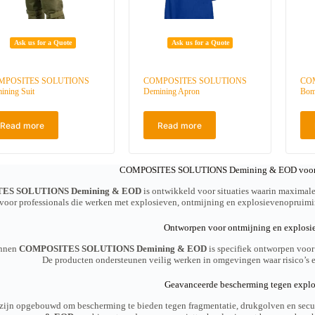
t
Ask us for a Quote
Ask us for a Quote
MPOSITES SOLUTIONS
COMPOSITES SOLUTIONS
CO
ining Suit
Demining Apron
Bom
Read more
Read more
COMPOSITES SOLUTIONS Demining & EOD voor spe
ES SOLUTIONS Demining & EOD
is ontwikkeld voor situaties waarin maximale
voor professionals die werken met explosieven, ontmijning en explosievenopruiming,
Ontworpen voor ontmijning en explos
innen
COMPOSITES SOLUTIONS Demining & EOD
is specifiek ontworpen voor
De producten ondersteunen veilig werken in omgevingen waar risico’s e
Geavanceerde bescherming tegen explo
zijn opgebouwd om bescherming te bieden tegen fragmentatie, drukgolven en secu