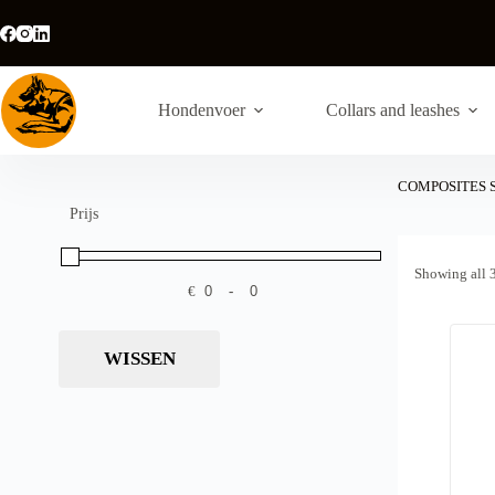
Skip
to
content
Hondenvoer
Collars and leashes
COMPOSITES S
Prijs
Showing all 3
€
-
Minimum Price
Maximum Price
WISSEN