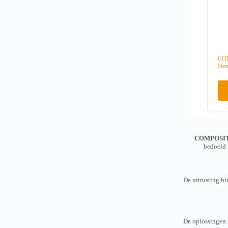
CO
Dem
COMPOSIT
bedoeld 
De uitrusting b
De oplossingen 