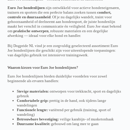
n
s
s
e
o
o
t
Euro Joe hondenlijnen
zijn ontwikkeld voor actieve hondeneigenaren,
.
.
:
d
d
h
trainers en sporters die een perfecte balans zoeken tussen
comfort,
T
T
€
u
u
e
controle en duurzaamheid
. Of je nu dagelijks wandelt, traint voor
h
h
2
c
c
p
gehoorzaamheid of deelneemt aan hondensport, de juiste hondenlijn
2
e
e
t
t
r
,
maakt het verschil in communicatie én veiligheid. Euro Joe staat bekend
o
o
h
h
o
0
om
praktische ontwerpen
, robuuste materialen en een degelijke
p
p
a
a
0
d
afwerking — ideaal voor elke hond en handler.
t
t
s
s
t
u
i
i
m
m
h
c
o
o
Bij Dogpride NL vind je een zorgvuldig geselecteerd assortiment Euro
u
u
r
t
n
n
Joe hondenlijnen die geschikt zijn voor uiteenlopende toepassingen:
l
l
o
p
s
s
van dagelijks gebruik tot intensiever trainingswerk.
t
t
u
a
m
m
i
i
g
g
a
a
p
p
h
e
Waarom kiezen voor Euro Joe hondenlijnen?
y
y
l
l
€
b
b
4
e
e
Euro Joe hondenlijnen bieden duidelijke voordelen voor zowel
e
e
6
v
v
beginnende als ervaren handlers:
c
c
,
a
a
h
h
5
r
r
Stevige materialen:
ontworpen voor trekkracht, sport en dagelijks
0
o
o
i
i
gebruik
s
s
a
a
Comfortabele grip:
prettig in de hand, ook tijdens lange
e
e
n
n
wandelingen
n
n
t
t
Functionele lengte:
variërend per gebruik (training, sport of
o
o
s
s
wandeling)
n
n
.
.
Betrouwbare bevestiging:
veilige karabijn- of musketonhaak
t
t
T
T
Duurzame kwaliteit:
gebouwd om lang mee te gaan
h
h
h
h
e
e
e
e