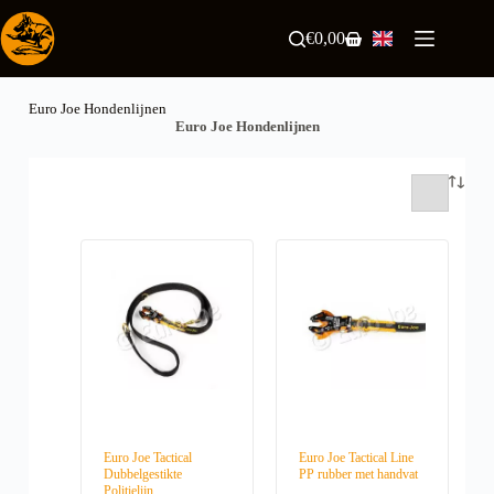
Skip
to
€
0,00
Shopping
content
cart
Euro Joe Hondenlijnen
Euro Joe Hondenlijnen
Euro Joe Tactical
Euro Joe Tactical Line
Dubbelgestikte
PP rubber met handvat
Politielijn