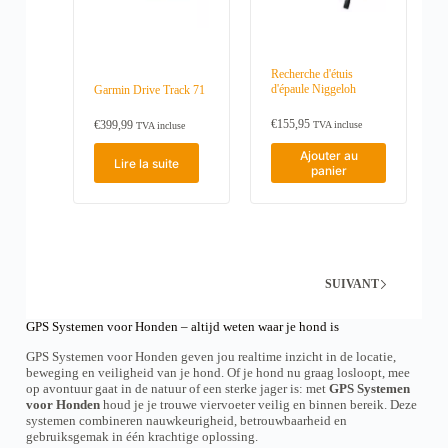
o
o
n
n
s
s
p
p
e
e
Recherche d'étuis
d'épaule Niggeloh
u
u
Garmin Drive Track 71
v
v
e
e
€
155,95
€
399,99
TVA incluse
TVA incluse
n
n
t
t
Ajouter au
Lire la suite
ê
ê
panier
t
t
r
r
e
e
c
c
h
h
o
o
i
i
SUIVANT
s
s
i
i
GPS Systemen voor Honden – altijd weten waar je hond is
e
e
s
s
GPS Systemen voor Honden geven jou realtime inzicht in de locatie,
s
s
beweging en veiligheid van je hond. Of je hond nu graag losloopt, mee
u
u
op avontuur gaat in de natuur of een sterke jager is: met
GPS Systemen
r
r
voor Honden
houd je je trouwe viervoeter veilig en binnen bereik. Deze
l
l
systemen combineren nauwkeurigheid, betrouwbaarheid en
a
a
gebruiksgemak in één krachtige oplossing.
p
p