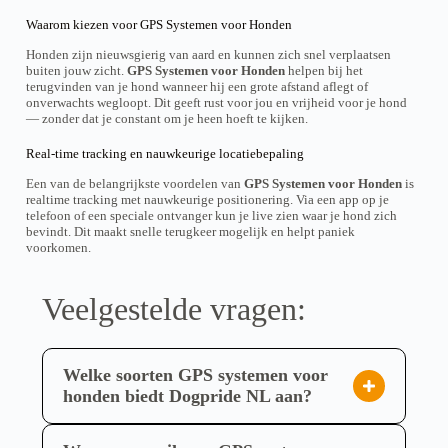
a
a
Waarom kiezen voor GPS Systemen voor Honden
g
g
e
e
Honden zijn nieuwsgierig van aard en kunnen zich snel verplaatsen
d
d
buiten jouw zicht.
GPS Systemen voor Honden
helpen bij het
e
e
terugvinden van je hond wanneer hij een grote afstand aflegt of
p
p
onverwachts wegloopt. Dit geeft rust voor jou en vrijheid voor je hond
r
r
— zonder dat je constant om je heen hoeft te kijken.
o
o
d
d
Real-time tracking en nauwkeurige locatiebepaling
u
u
i
i
Een van de belangrijkste voordelen van
GPS Systemen voor Honden
is
t
t
realtime tracking met nauwkeurige positionering. Via een app op je
telefoon of een speciale ontvanger kun je live zien waar je hond zich
bevindt. Dit maakt snelle terugkeer mogelijk en helpt paniek
voorkomen.
Veelgestelde vragen:
Welke soorten GPS systemen voor
honden biedt Dogpride NL aan?
Dogpride NL biedt een gespecialiseerd en
uitgebreid assortiment hoogwaardige GPS