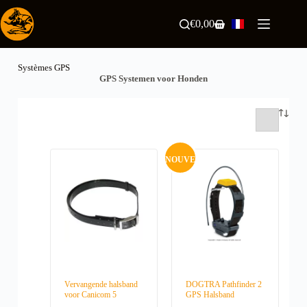
Passer
au
€
0,00
Panier
contenu
d’achat
Systèmes GPS
GPS Systemen voor Honden
NOUVE
AU
Vervangende halsband
DOGTRA Pathfinder 2
voor Canicom 5
GPS Halsband