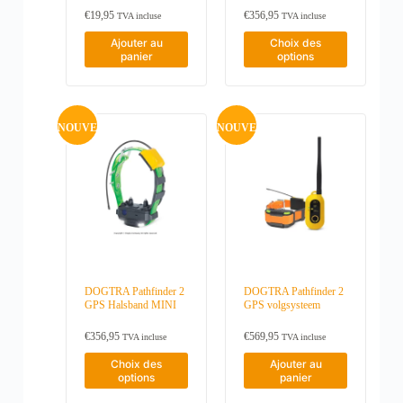
€
19,95
€
356,95
TVA incluse
TVA incluse
C
Ajouter au
Choix des
e
panier
options
p
r
o
d
u
NOUVE
NOUVE
i
t
a
AU
AU
p
l
u
s
i
e
u
r
DOGTRA Pathfinder 2
DOGTRA Pathfinder 2
s
GPS Halsband MINI
GPS volgsysteem
v
a
€
356,95
€
569,95
TVA incluse
TVA incluse
r
i
C
Choix des
Ajouter au
a
e
options
panier
n
p
t
r