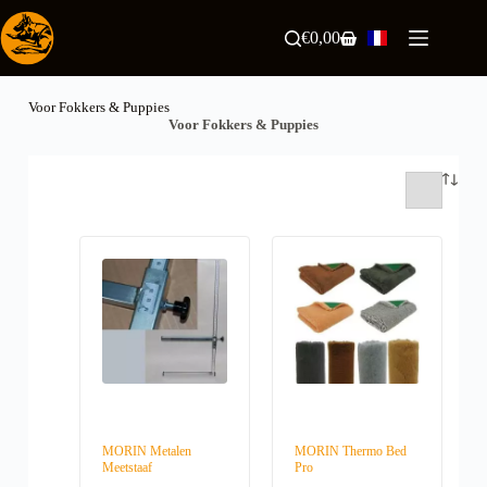
Passer
au
€
0,00
Panier
contenu
d’achat
Voor Fokkers & Puppies
Voor Fokkers & Puppies
MORIN Metalen
MORIN Thermo Bed
Meetstaaf
Pro