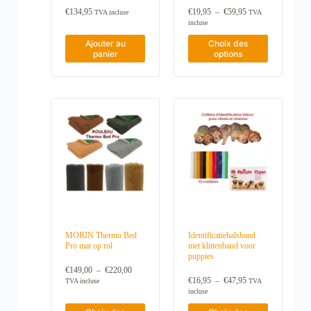
P
€
134,95
€
19,95
–
€
59,95
TVA incluse
TVA
l
incluse
a
C
g
Ajouter au
Choix des
e
e
panier
options
p
d
r
e
o
p
d
r
i
u
x
i
t
:
a
€
p
1
l
9
u
,
s
9
i
5
e
à
u
€
r
5
MORIN Thermo Bed
Identificatiehalsband
s
9
Pro mat op rol
met klittenband voor
v
,
puppies
a
9
P
€
149,00
–
€
220,00
5
r
l
P
€
16,95
–
€
47,95
TVA incluse
TVA
i
a
l
incluse
a
g
a
n
C
C