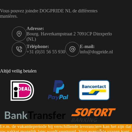
Vous pouvez joindre DOGPRIDE NL de différentes
manières.
Adresse:
Bourg. Haverkampstraat 2 7091CP Dinxperlo
(NL)
Téléphone:
E-mail:
+31 (0)31 56 55 930
info@dogpride.nl
Altijd veilig betalen
I.v.m. de vakantieperiode bij verschillende leveranciers kan het zijn dat
Copyright © 2026 Dogpride NL - Mogelijk gemaakt door
uw pakket mogelijk later wordt verstuurd. Voor eventuele vragen kunt