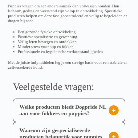
n
a
4
Puppies vragen om een andere aanpak dan volwassen honden. Hun
t
,
r
lichaam, gedrag en weerstand zijn volop in ontwikkeling. Specifieke
ê
9
i
producten helpen om deze fase gecontroleerd en veilig te begeleiden en
t
5
a
dragen bij aan:
r
n
e
t
Een gezonde fysieke ontwikkeling
c
e
Positieve socialisatie en gewenning
h
s
Veilig leren bewegen en ontdekken
o
.
Minder stress voor pup en fokker
i
L
Professionele en hygiënische werkomstandigheden
s
e
i
s
e
Met de juiste hulpmiddelen leg je een stevige basis voor een stabiele en
o
s
zelfverzekerde hond.
p
s
t
u
i
r
o
Veelgestelde vragen:
l
n
a
s
p
p
a
e
Welke producten biedt Dogpride NL
g
u
e
v
aan voor fokkers en puppies?
d
e
Dogpride NL biedt een uitgebreid assortiment aan
e
n
p
t
zorgvuldig geselecteerde producten specifiek voor
Waarom zijn gespecialiseerde
r
ê
fokkers en puppies. Dit omvat onder andere de
producten belangrijk voor puppies,
o
t