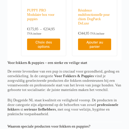
u
à
r
€
PUPPY PRO
Résidence
s
1
Modulaire box voor
multifonctionnelle pour
v
5
puppies
chiots DogParck
a
9
DeLuxe
,
r
P
€
175,95
–
€
234,95
9
i
l
€
344,95
5
TVA incluse
TVA incluse
a
a
n
C
g
Choix des
Ajouter au
t
e
e
options
panier
e
p
d
s
r
e
.
o
p
L
Voor fokkers & puppies – een sterke en veilige start
d
r
e
i
u
De eerste levensfase van een pup is cruciaal voor gezondheid, gedrag en
s
x
i
ontwikkeling. In de categorie
Voor Fokkers & Puppies
vind je
o
t
zorgvuldig geselecteerde producten die fokkers ondersteunen bij een
:
p
a
verantwoorde en professionele start van het leven van jonge honden. Van
€
t
p
1
geboorte tot socialisatie: de juiste materialen maken het verschil.
i
l
7
o
u
5
n
Bij Dogpride NL staat kwaliteit en veiligheid voorop. De producten in
s
,
s
deze categorie zijn afgestemd op de behoeften van zowel
professionele
i
9
p
fokkers
si
serieuze liefhebbers
, met oog voor welzijn, hygiëne en
e
5
e
praktische toepasbaarheid.
u
à
u
r
€
v
s
2
Waarom speciale producten voor fokkers en puppies?
e
v
3