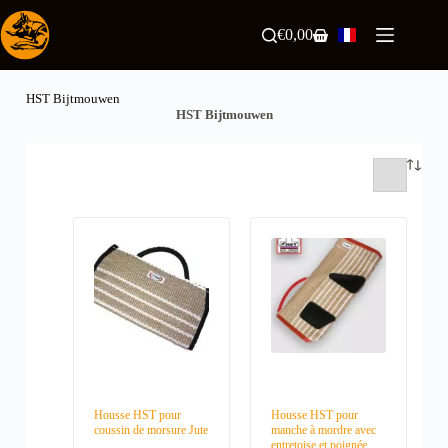
Passer
au
€
0,00
Panier
contenu
d’achat
HST Bijtmouwen
HST Bijtmouwen
Housse HST pour
Housse HST pour
coussin de morsure Jute
manche à mordre avec
entretoise et poignée