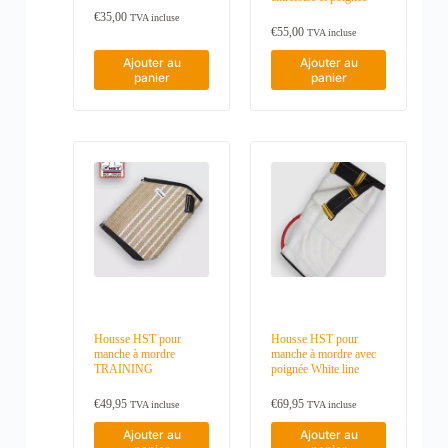
€
35,00
TVA incluse
€
55,00
TVA incluse
Ajouter au
Ajouter au
panier
panier
Housse HST pour
Housse HST pour
manche à mordre
manche à mordre avec
TRAINING
poignée White line
€
49,95
€
69,95
TVA incluse
TVA incluse
Ajouter au
Ajouter au