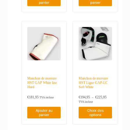
panier
panier
r
e
c
h
o
i
s
i
e
s
s
u
r
l
a
p
a
Manchon de morsure
Manchon de morsure
g
HST GAP White line
HST Ligne GAP-LC
e
Hard
Soft White
d
e
P
€
181,95
€
194,95
–
€
225,95
TVA incluse
p
l
TVA incluse
r
a
C
o
g
Ajouter au
Choix des
e
e
d
panier
options
p
d
u
r
e
i
o
p
t