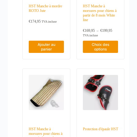
HST Manche à mordre
HST Manche à
ROTO Jute
morsures pour chiens à
partir de 8 mois White
line
€
174,95
TVA incluse
P
€
169,95
–
€
199,95
l
TVA incluse
a
C
g
Ajouter au
Choix des
e
e
panier
options
p
d
r
e
o
p
d
r
i
u
x
i
t
:
a
€
p
1
l
6
u
9
s
,
i
9
e
5
u
à
r
€
HST Manche à
Protection d'épaule HST
s
1
morsures pour chiens à
v
9