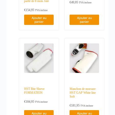
partir de 8 mois Jute
€
49,95
a
9
TVA incluse
,
r
€
154,95
9
TVA incluse
i
5
a
Ajouter au
Ajouter au
n
panier
panier
t
e
s
.
L
e
s
o
p
t
i
o
n
s
p
e
HST Bite Sleeve
Manchon de morsure
u
FORMATION
HST GAP White line
v
Soft
e
n
€
184,95
TVA incluse
t
€
181,95
TVA incluse
ê
Ajouter au
Ajouter au
t