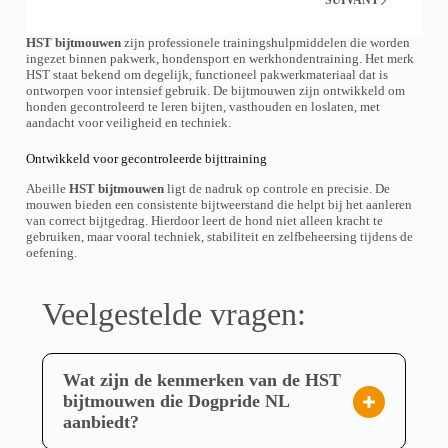
:
p
a
€
t
p
1
i
l
HST bijtmouwen
zijn professionele trainingshulpmiddelen die worden
9
o
u
ingezet binnen pakwerk, hondensport en werkhondentraining. Het merk
4
n
s
HST staat bekend om degelijk, functioneel pakwerkmateriaal dat is
,
s
i
ontworpen voor intensief gebruik. De bijtmouwen zijn ontwikkeld om
9
p
e
honden gecontroleerd te leren bijten, vasthouden en loslaten, met
5
e
u
aandacht voor veiligheid en techniek.
à
u
r
€
v
s
2
Ontwikkeld voor gecontroleerde bijttraining
e
v
2
n
a
5
Abeille
HST bijtmouwen
ligt de nadruk op controle en precisie. De
t
,
r
mouwen bieden een consistente bijtweerstand die helpt bij het aanleren
ê
9
i
van correct bijtgedrag. Hierdoor leert de hond niet alleen kracht te
t
5
a
gebruiken, maar vooral techniek, stabiliteit en zelfbeheersing tijdens de
r
n
oefening.
e
t
c
e
h
s
Veelgestelde vragen:
o
.
i
L
s
e
i
s
e
Wat zijn de kenmerken van de HST
o
s
p
bijtmouwen die Dogpride NL
s
t
aanbiedt?
u
i
r
o
De HST bijtmouwen van Dogpride NL zijn