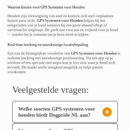
d
d
Waarom kiezen voor GPS Systemen voor Honden
u
u
k
k
Honden zijn nieuwsgierig van aard en kunnen zich snel verplaatsen
t
t
buiten jouw zicht.
GPS Systemen voor Honden
helpen bij het
s
s
terugvinden van je hond wanneer hij een grote afstand aflegt of
e
e
onverwachts wegloopt. Dit geeft rust voor jou en vrijheid voor je hond
i
i
— zonder dat je constant om je heen hoeft te kijken.
t
t
e
e
Real-time tracking en nauwkeurige locatiebepaling
g
g
e
e
Een van de belangrijkste voordelen van
GPS Systemen voor Honden
is
w
w
realtime tracking met nauwkeurige positionering. Via een app op je
ä
ä
telefoon of een speciale ontvanger kun je live zien waar je hond zich
h
h
bevindt. Dit maakt snelle terugkeer mogelijk en helpt paniek
l
l
voorkomen.
t
t
w
w
e
e
r
r
Veelgestelde vragen:
d
d
e
e
n
n
Welke soorten GPS systemen voor
honden biedt Dogpride NL aan?
Dogpride NL biedt een gespecialiseerd en
uitgebreid assortiment hoogwaardige GPS