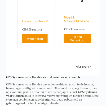
f
f
.
.
D
D
i
i
e
e
Niggeloh
Schulterholster-Finder
O
O
Garmin Drive Track 71
p
p
t
t
€
155,95
€
399,99
inkl. MwSt
inkl. MwSt
i
i
o
o
In den
Weiterlesen
n
n
Warenkorb
e
e
n
n
k
k
ö
ö
n
n
n
n
e
e
NÄCHSTE
n
n
a
a
GPS Systemen voor Honden – altijd weten waar je hond is
u
u
f
f
GPS Systemen voor Honden geven jou realtime inzicht in de locatie,
d
d
beweging en veiligheid van je hond. Of je hond nu graag losloopt, mee
e
e
op avontuur gaat in de natuur of een sterke jager is: met
GPS Systemen
r
r
voor Honden
houd je je trouwe viervoeter veilig en binnen bereik. Deze
P
P
systemen combineren nauwkeurigheid, betrouwbaarheid en
r
r
gebruiksgemak in één krachtige oplossing.
o
o