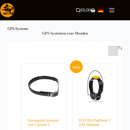
Zum
Inhalt
€
0,00
Warenkorb
springen
GPS-Systeme
GPS Systemen voor Honden
NEU
Vervangende halsband
DOGTRA Pathfinder 2
voor Canicom 5
GPS Halsband