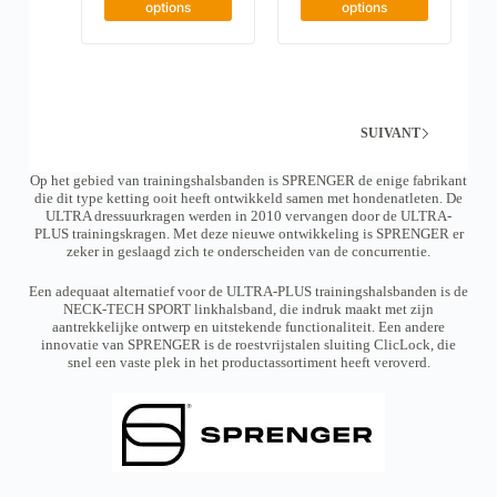
e
e
e
e
options
options
i
i
c
c
e
e
p
p
d
d
t
t
h
h
s
s
r
r
e
e
o
o
.
.
o
o
p
p
i
i
L
L
d
r
d
r
s
s
e
e
i
i
u
u
i
i
s
s
x
x
i
i
e
e
o
o
t
t
SUIVANT
s
s
:
:
p
p
a
a
s
s
€
€
t
t
p
p
u
u
5
4
i
i
l
l
Op het gebied van trainingshalsbanden is SPRENGER de enige fabrikant
2
0
r
r
o
o
u
u
die dit type ketting ooit heeft ontwikkeld samen met hondenatleten. De
,
,
l
l
n
n
s
s
ULTRA dressuurkragen werden in 2010 vervangen door de ULTRA-
7
3
a
a
s
s
i
i
PLUS trainingskragen. Met deze nieuwe ontwikkeling is SPRENGER er
0
0
p
p
p
p
e
e
zeker in geslaagd zich te onderscheiden van de concurrentie.
à
à
a
a
e
e
u
u
€
€
g
g
u
u
r
r
7
4
Een adequaat alternatief voor de ULTRA-PLUS trainingshalsbanden is de
e
e
v
v
s
s
2
2
NECK-TECH SPORT linkhalsband, die indruk maakt met zijn
d
d
e
e
v
v
,
,
aantrekkelijke ontwerp en uitstekende functionaliteit. Een andere
e
e
n
n
a
2
a
7
innovatie van SPRENGER is de roestvrijstalen sluiting ClicLock, die
p
p
t
t
0
0
r
r
snel een vaste plek in het productassortiment heeft veroverd.
r
r
ê
ê
i
i
o
o
t
t
a
a
d
d
r
r
n
n
u
u
e
e
t
t
i
i
c
c
e
e
t
t
h
h
s
s
o
o
.
.
i
i