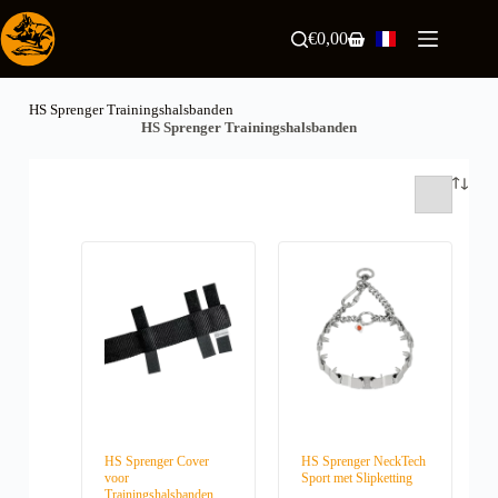
Passer
au
€
0,00
Panier
contenu
d’achat
HS Sprenger Trainingshalsbanden
HS Sprenger Trainingshalsbanden
HS Sprenger Cover
HS Sprenger NeckTech
voor
Sport met Slipketting
Trainingshalsbanden