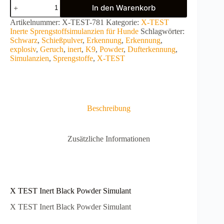
X
In den Warenkorb
TEST
Inert
A
Artikelnummer:
X-TEST-781
Kategorie:
X-TEST
Black
l
Inerte Sprengstoffsimulanzien für Hunde
Schlagwörter:
Powder
t
Schwarz
,
Schießpulver
,
Erkennung
,
Erkennung
,
Simulant
e
explosiv
,
Geruch
,
inert
,
K9
,
Powder
,
Dufterkennung
,
Menge
r
Simulanzien
,
Sprengstoffe
,
X-TEST
n
a
t
i
v
Beschreibung
e
:
Zusätzliche Informationen
X TEST Inert Black Powder Simulant
X TEST Inert Black Powder Simulant