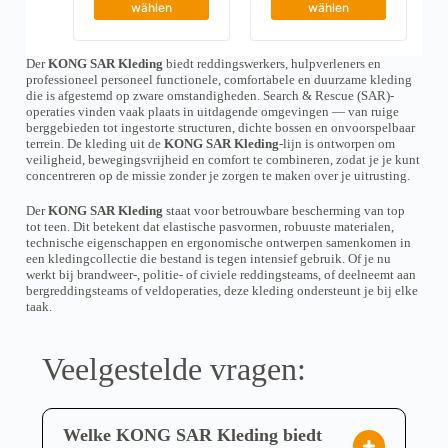
i
i
wählen
wählen
e
e
e
e
V
V
s
s
a
a
e
e
r
r
Der
KONG SAR Kleding
biedt reddingswerkers, hulpverleners en
s
s
i
i
professioneel personeel functionele, comfortabele en duurzame kleding
P
P
a
a
die is afgestemd op zware omstandigheden. Search & Rescue (SAR)-
r
r
n
n
operaties vinden vaak plaats in uitdagende omgevingen — van ruige
o
o
t
t
berggebieden tot ingestorte structuren, dichte bossen en onvoorspelbaar
d
d
e
e
terrein. De kleding uit de
KONG SAR Kleding
-lijn is ontworpen om
u
u
n
n
veiligheid, bewegingsvrijheid en comfort te combineren, zodat je je kunt
k
k
a
a
concentreren op de missie zonder je zorgen te maken over je uitrusting.
t
t
u
u
w
w
f
f
e
e
Der
KONG SAR Kleding
staat voor betrouwbare bescherming van top
.
.
i
i
tot teen. Dit betekent dat elastische pasvormen, robuuste materialen,
D
D
s
s
technische eigenschappen en ergonomische ontwerpen samenkomen in
i
i
t
t
een kledingcollectie die bestand is tegen intensief gebruik. Of je nu
e
e
m
m
werkt bij brandweer-, politie- of civiele reddingsteams, of deelneemt aan
O
O
e
e
bergreddingsteams of veldoperaties, deze kleding ondersteunt je bij elke
p
p
h
h
taak.
t
t
r
r
i
i
e
e
o
o
r
r
Veelgestelde vragen:
n
n
e
e
e
e
V
V
n
n
a
a
k
k
r
r
ö
ö
Welke KONG SAR Kleding biedt
i
i
n
n