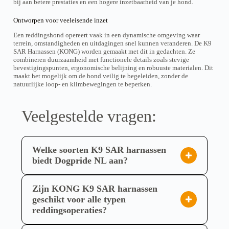
f
f
bij aan betere prestaties en een hogere inzetbaarheid van je hond.
w
r
e
e
.
.
e
d
r
r
D
D
i
Ontworpen voor veeleisende inzet
e
P
P
i
i
s
n
r
r
e
e
Een reddingshond opereert vaak in een dynamische omgeving waar
t
o
o
O
O
terrein, omstandigheden en uitdagingen snel kunnen veranderen. De K9
m
d
d
p
p
SAR Harnassen (KONG) worden gemaakt met dit in gedachten. Ze
e
u
u
t
t
combineren duurzaamheid met functionele details zoals stevige
h
k
k
i
i
bevestigingspunten, ergonomische belijning en robuuste materialen. Dit
r
t
t
o
o
maakt het mogelijk om de hond veilig te begeleiden, zonder de
e
s
s
n
n
natuurlijke loop- en klimbewegingen te beperken.
r
e
e
e
e
e
i
i
n
n
V
t
t
k
k
a
Veelgestelde vragen:
e
e
ö
ö
r
g
g
n
n
i
e
e
n
n
a
w
w
e
e
n
ä
ä
Welke soorten K9 SAR harnassen
n
n
t
h
h
a
a
e
biedt Dogpride NL aan?
l
l
u
u
n
t
t
Dogpride NL biedt een gespecialiseerd assortiment
f
f
a
w
w
d
d
u
K9 SAR harnassen, ontworpen voor
e
e
Zijn KONG K9 SAR harnassen
e
e
f
r
r
reddingshonden en hun handlers. Dit aanbod
r
r
geschikt voor alle typen
.
d
d
P
P
D
reddingsoperaties?
omvat diverse modellen van hoogwaardige merken
e
e
r
r
i
n
n
KONG K9 SAR harnassen zijn specifiek
o
o
zoals KONG en ALP DESIGN. U vindt hier
e