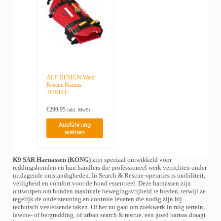
o
o
n
t
t
d
d
a
e
e
u
u
u
n
n
k
k
f
a
a
t
t
d
u
u
w
w
e
f
f
e
e
r
.
.
i
i
P
D
D
s
s
r
i
i
t
t
o
e
e
ALP DESIGN Water
m
m
d
Rescue Harnas
O
O
e
e
u
TURTLE
p
p
h
h
k
t
t
r
r
t
i
i
€
299,95
inkl. MwSt
e
e
s
o
o
r
r
D
e
Ausführung
n
n
e
e
i
i
wählen
e
e
V
V
e
t
n
n
a
a
s
e
k
k
r
r
e
g
ö
ö
i
i
K9 SAR Harnassen (KONG)
zijn speciaal ontwikkeld voor
s
e
n
n
a
a
reddingshonden en hun handlers die professioneel werk verrichten onder
P
w
n
n
n
n
uitdagende omstandigheden. In Search & Rescue-operaties is mobiliteit,
r
ä
e
e
t
t
veiligheid en comfort voor de hond essentieel. Deze harnassen zijn
o
h
n
n
e
e
ontworpen om honden maximale bewegingsvrijheid te bieden, terwijl ze
d
l
a
a
n
n
tegelijk de ondersteuning en controle leveren die nodig zijn bij
u
t
u
u
a
a
technisch veeleisende taken. Of het nu gaat om zoekwerk in ruig terrein,
k
w
f
f
u
u
lawine- of bergredding, of urban search & rescue, een goed harnas draagt
t
e
d
d