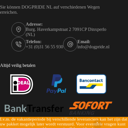
Sie können DOGPRIDE NL auf verschiedenen Wegen
erreichen.
Adresse:
Burg. Haverkampstraat 2 7091CP Dinxperlo
(NL)
Telefon:
Email:
+31 (0)31 56 55 930
info@dogpride.nl
Altijd veilig betalen
I.v.m. de vakantieperiode bij verschillende leveranciers kan het zijn dat
Copyright © 2026 Dogpride NL - Mogelijk gemaakt door
uw pakket mogelijk later wordt verstuurd. Voor eventuele vragen kunt