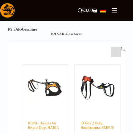
Zum
Inhalt
€
0,00
Warenkorb
springen
K9 SAR-Geschirre
K9 SAR-Geschirre
KONG Harness for
KONG 2 Delig
Rescue Dogs HARIA
Hondenharnas SMEUS